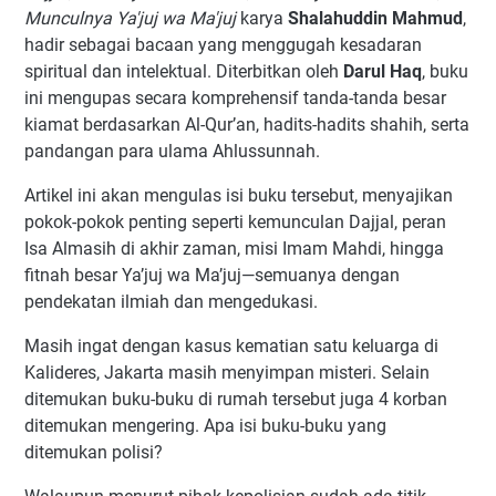
Munculnya Ya'juj wa Ma'juj
karya
Shalahuddin Mahmud
,
hadir sebagai bacaan yang menggugah kesadaran
spiritual dan intelektual. Diterbitkan oleh
Darul Haq
, buku
ini mengupas secara komprehensif tanda-tanda besar
kiamat berdasarkan Al-Qur’an, hadits-hadits shahih, serta
pandangan para ulama Ahlussunnah.
Artikel ini akan mengulas isi buku tersebut, menyajikan
pokok-pokok penting seperti kemunculan Dajjal, peran
Isa Almasih di akhir zaman, misi Imam Mahdi, hingga
fitnah besar Ya’juj wa Ma’juj—semuanya dengan
pendekatan ilmiah dan mengedukasi.
Masih ingat dengan kasus kematian satu keluarga di
Kalideres, Jakarta masih menyimpan misteri. Selain
ditemukan buku-buku di rumah tersebut juga 4 korban
ditemukan mengering. Apa isi buku-buku yang
ditemukan polisi?