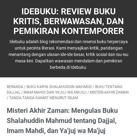
IDEBUKU: REVIEW BUKU
KRITIS, BERWAWASAN, DAN
PEMIKIRAN KONTEMPORER
Idebuku adalah blog rekomendasi dan resensi buku terpercaya
untuk pecinta literasi. Kami menyajikan kritik, pandangan
menantang dengan ulasan ide-ide besar, kritik sosial dan isu-isu
masa kini. Dapatkan wawasan mendalam dan pemikiran
berbeda di Idebuku.
BERANDA
/
BUKU KARYA SHALAHUDDIN MAHMUD
/
BUKU TENTANG
DAJJAL
/
IMAM MAHDI DAN YA’JUJ WA MA’JUJ
/
MISTERI AKHIR ZAMAN
/
TANDA-TANDA KIAMAT MENURUT ISLAM
Misteri Akhir Zaman: Mengulas Buku
Shalahuddin Mahmud tentang Dajjal,
Imam Mahdi, dan Ya'juj wa Ma'juj