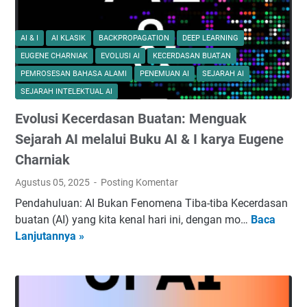
c
i
a
AI & I
AI KLASIK
BACKPROPAGATION
DEEP LEARNING
l
EUGENE CHARNIAK
EVOLUSI AI
KECERDASAN BUATAN
I
PEMROSESAN BAHASA ALAMI
PENEMUAN AI
SEJARAH AI
n
SEJARAH INTELEKTUAL AI
t
Evolusi Kecerdasan Buatan: Menguak
e
l
Sejarah AI melalui Buku AI & I karya Eugene
l
Charniak
i
Agustus 05, 2025
Posting Komentar
g
e
Pendahuluan: AI Bukan Fenomena Tiba-tiba Kecerdasan
n
buatan (AI) yang kita kenal hari ini, dengan mo…
Baca
E
c
Lanjutannya »
v
e
o
F
l
u
u
n
s