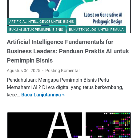
ARTIFICIAL INTELLIGENCE UNTUK BISNIS
BUKU AI UNTUK PEMIMPIN BISNIS
BUKU TEKNOLOGI UNTUK PEMULA
Artificial Intelligence Fundamentals for
Business Leaders: Panduan Praktis AI untuk
Pemimpin Bisnis
Agustus 06, 2025
Posting Komentar
Pendahuluan: Mengapa Pemimpin Bisnis Perlu
Memahami AI ? Di era digital yang terus berkembang,
kece…
Baca Lanjutannya »
A
r
t
i
f
i