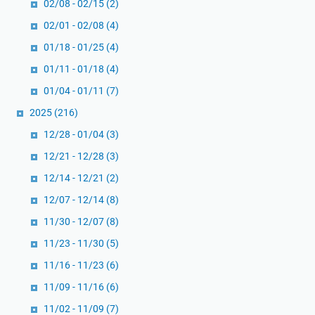
02/08 - 02/15
(2)
s
02/01 - 02/08
(4)
n
i
01/18 - 01/25
(4)
s
01/11 - 01/18
(4)
T
01/04 - 01/11
(7)
a
n
2025
(216)
p
12/28 - 01/04
(3)
a
12/21 - 12/28
(3)
S
12/14 - 12/21
(2)
e
k
12/07 - 12/14
(8)
o
11/30 - 12/07
(8)
l
11/23 - 11/30
(5)
a
h
11/16 - 11/23
(6)
F
11/09 - 11/16
(6)
o
11/02 - 11/09
(7)