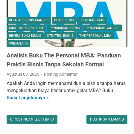
M
s
e
L
n
e
BELAJAR BISNIS MANDIRI
BUKU BISNIS
JOSH KAUFMAN
g
a
MBA TANPA SEKOLAH.
PENDIDIKAN BISNIS
PENGEMBANGAN DIRI
u
d
a
REVIEW BUKU BISNIS
STRATEGI BISNIS
THE PERSONAL MBA
e
k
WIRAUSAHA
r
S
Analisis Buku The Personal MBA: Panduan
s
e
Praktis Bisnis Tanpa Sekolah Formal
:
j
P
a
Agustus 03, 2025
Posting Komentar
a
r
Apakah Anda ingin memahami dunia bisnis tanpa harus
n
a
mengeluarkan biaya besar untuk gelar MBA? Buku …
d
h
Baca Lanjutannya »
A
u
A
n
a
I
a
n
m
l
POSTINGAN LEBIH BARU
POSTINGAN LAMA
P
e
i
r
l