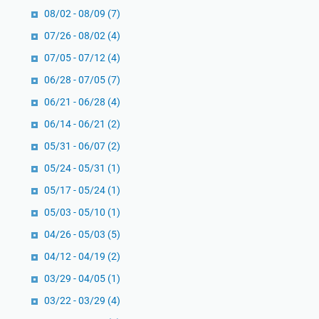
B
n
g
08/02 - 08/09
(7)
A
B
e
07/26 - 08/02
(4)
:
i
n
P
07/05 - 07/12
(4)
s
e
a
n
06/28 - 07/05
(7)
C
n
i
h
06/21 - 06/28
(4)
d
s
a
06/14 - 06/21
(2)
u
r
a
05/31 - 06/07
(2)
n
n
i
05/24 - 05/31
(1)
P
a
05/17 - 05/24
(1)
r
k
a
05/03 - 05/10
(1)
k
04/26 - 05/03
(5)
t
04/12 - 04/19
(2)
i
03/29 - 04/05
(1)
s
B
03/22 - 03/29
(4)
i