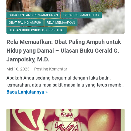
a
h
BUKU TENTANG PENGAMPUNAN
GERALD G. JAMPOLSKY
5
OBAT PALING AMPUH
RELA MEMAAFKAN
5
ULASAN BUKU PSIKOLOGI SPIRITUAL
S
Rela Memaafkan: Obat Paling Ampuh untuk
i
t
Hidup yang Damai – Ulasan Buku Gerald G.
u
Jampolsky, M.D.
s
Mei 10, 2023
Posting Komentar
W
a
Apakah Anda sedang bergumul dengan luka batin,
r
kemarahan, atau rasa sakit masa lalu yang terus memb…
i
Baca Lanjutannya »
R
s
e
a
l
n
a
D
M
u
e