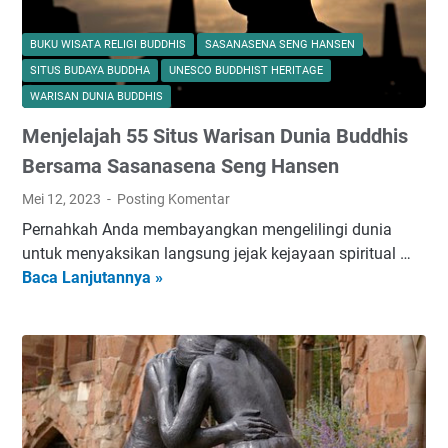
BUKU WISATA RELIGI BUDDHIS
SASANASENA SENG HANSEN
SITUS BUDAYA BUDDHA
UNESCO BUDDHIST HERITAGE
WARISAN DUNIA BUDDHIS
Menjelajah 55 Situs Warisan Dunia Buddhis
Bersama Sasanasena Seng Hansen
Mei 12, 2023
Posting Komentar
Pernahkah Anda membayangkan mengelilingi dunia
untuk menyaksikan langsung jejak kejayaan spiritual …
Baca Lanjutannya »
M
e
n
j
e
l
a
j