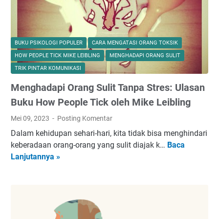
n
m
i
a
a
a
B
f
BUKU PSIKOLOGI POPULER
CARA MENGATASI ORANG TOKSIK
u
k
HOW PEOPLE TICK MIKE LEIBLING
MENGHADAPI ORANG SULIT
d
a
TRIK PINTAR KOMUNIKASI
d
n
h
Menghadapi Orang Sulit Tanpa Stres: Ulasan
:
i
O
Buku How People Tick oleh Mike Leibling
s
b
Mei 09, 2023
Posting Komentar
B
a
e
Dalam kehidupan sehari-hari, kita tidak bisa menghindari
t
r
keberadaan orang-orang yang sulit diajak k…
Baca
M
P
s
Lanjutannya »
e
a
a
n
l
m
g
i
a
h
n
S
a
g
a
d
A