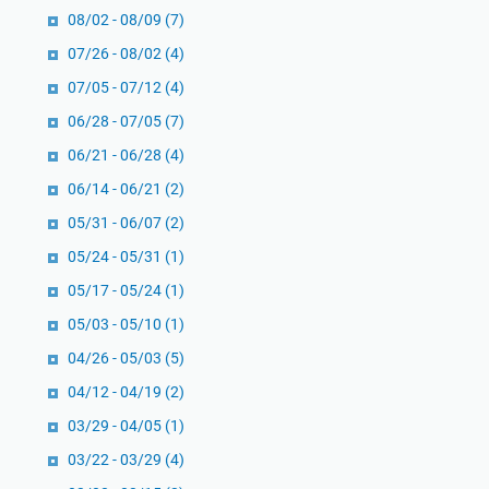
P
a
I
08/02 - 08/09
(7)
e
l
n
07/26 - 08/02
(4)
o
d
t
07/05 - 07/12
(4)
p
G
e
l
.
l
06/28 - 07/05
(7)
e
J
l
06/21 - 06/28
(4)
T
a
i
06/14 - 06/21
(2)
i
m
g
c
p
05/31 - 06/07
(2)
e
k
o
n
05/24 - 05/31
(1)
o
l
c
05/17 - 05/24
(1)
l
s
e
e
05/03 - 05/10
(1)
k
I
h
y
t
04/26 - 05/03
(5)
M
,
u
04/12 - 04/19
(2)
i
M
D
03/29 - 04/05
(1)
k
.
i
e
D
03/22 - 03/29
p
(4)
L
.
r