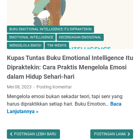
s
a
m
a
p
p
n
i
u
a
O
h
BUKU EMOTIONAL INTELLIGENCE ITU DIPRAKTEKIN
s
r
u
EMOTIONAL INTELLIGENCE
KECERDASAN EMOSIONAL
e
a
n
MENGELOLA EMOSI
TIM WESFIX
n
n
t
Kupas Tuntas Buku Emotional Intelligence Itu
a
g
u
S
S
k
Dipraktekin: Cara Praktis Mengelola Emosi
e
u
H
dalam Hidup Sehari-hari
n
l
i
Mei 08, 2023
Posting Komentar
g
i
d
H
t
u
Mengelola emosi bukan sekadar teori, tapi seni yang
a
T
p
harus dipraktikkan setiap hari. Buku Emotion…
Baca
K
n
a
y
Lanjutannya »
u
s
n
a
p
e
p
n
a
n
a
g
s
POSTINGAN LEBIH BARU
POSTINGAN LAMA