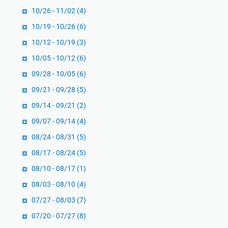
s
10/26 - 11/02
(4)
M
10/19 - 10/26
(6)
e
n
10/12 - 10/19
(3)
g
10/05 - 10/12
(6)
e
09/28 - 10/05
(6)
l
o
09/21 - 09/28
(5)
l
09/14 - 09/21
(2)
a
09/07 - 09/14
(4)
E
08/24 - 08/31
m
(5)
o
08/17 - 08/24
(5)
s
08/10 - 08/17
(1)
i
08/03 - 08/10
(4)
d
a
07/27 - 08/03
(7)
l
07/20 - 07/27
(8)
a