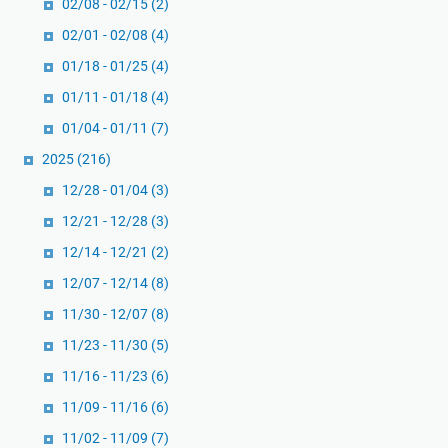
02/08 - 02/15
(2)
e
a
02/01 - 02/08
(4)
i
k
b
01/18 - 01/25
(4)
t
l
e
01/11 - 01/18
(4)
i
k
01/04 - 01/11
(7)
n
i
2025
(216)
g
n
:
12/28 - 01/04
(3)
C
12/21 - 12/28
(3)
a
12/14 - 12/21
(2)
r
12/07 - 12/14
(8)
a
P
11/30 - 12/07
(8)
r
11/23 - 11/30
(5)
a
11/16 - 11/23
(6)
k
t
11/09 - 11/16
(6)
i
11/02 - 11/09
(7)