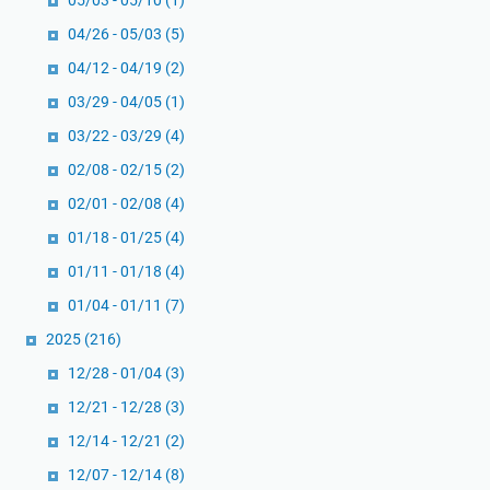
e
05/03 - 05/10
(1)
i
k
h
l
a
04/26 - 05/03
(5)
E
k
r
04/12 - 04/19
(2)
r
a
M
03/29 - 04/05
(1)
i
n
o
c
U
03/22 - 03/29
n
(4)
k
a
o
02/08 - 02/15
(2)
C
n
t
02/01 - 02/08
(4)
h
g
e
a
01/18 - 01/25
(4)
i
n
s
01/11 - 01/18
(4)
g
m
01/04 - 01/11
(7)
e
2025
(216)
A
l
12/28 - 01/04
(3)
k
12/21 - 12/28
(3)
i
12/14 - 12/21
(2)
t
12/07 - 12/14
(8)
a