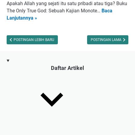
u
i
a
Apakah Allah yang sejati itu satu pribadi atau tiga? Buku
l
S
n
The Only True God: Sebuah Kajian Monote…
Baca
T
a
e
d
Lanjutannya »
h
m
u
e
p
a
O
u
n
n
POSTINGAN LEBIH BARU
POSTINGAN LAMA
r
L
l
n
e
y
a
n
T
Daftar Artikel
d
g
r
a
k
u
l
a
e
a
p
G
m
M
o
B
e
d
u
m
o
k
u
l
u
l
e
T
a
h