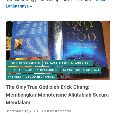
a
Y
I
u
Lanjutannya »
n
e
n
a
N
s
c
n
a
u
o
L
b
s
m
e
i
K
e
n
S
r
d
g
u
i
a
k
l
s
r
a
a
t
i
p
i
u
Y
BUKU TEOLOGI KRISTEN
KAJIAN ALKITAB TENTANG ALLAH
u
m
s
o
KRITIK TERHADAP DOKTRIN TRINITAS
MONOTEISME ALKITABIAH
n
a
:
u
THE ONLY TRUE GOD ERICK CHANG
t
n
P
T
The Only True God oleh Erick Chang:
u
?
r
u
k
i
b
Membongkar Monoteisme Alkitabiah Secara
P
b
e
Mendalam
e
a
:
September 02, 2020
Posting Komentar
m
d
P