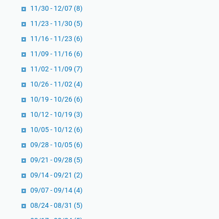
b
11/30 - 12/07
(8)
i
11/23 - 11/30
(5)
a
11/16 - 11/23
(6)
h
S
11/09 - 11/16
(6)
e
11/02 - 11/09
(7)
c
10/26 - 11/02
(4)
a
10/19 - 10/26
(6)
r
a
10/12 - 10/19
(3)
M
10/05 - 10/12
(6)
e
09/28 - 10/05
(6)
n
d
09/21 - 09/28
(5)
a
09/14 - 09/21
(2)
l
09/07 - 09/14
(4)
a
08/24 - 08/31
m
(5)