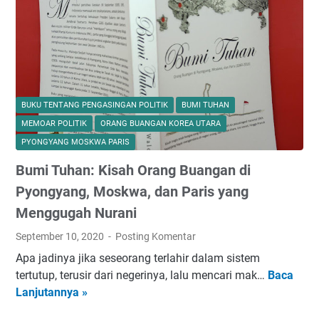
n
r
a
g
P
i
i
u
l
s
i
S
h
BUKU TENTANG PENGASINGAN POLITIK
BUMI TUHAN
u
a
MEMOAR POLITIK
ORANG BUANGAN KOREA UTARA
t
n
PYONGYANG MOSKWA PARIS
a
K
n
Bumi Tuhan: Kisah Orang Buangan di
e
t
k
Pyongyang, Moskwa, dan Paris yang
o
a
Menggugah Nurani
S
l
e
September 10, 2020
Posting Komentar
d
b
a
Apa jadinya jika seseorang terlahir dalam sistem
u
r
tertutup, terusir dari negerinya, lalu mencari mak…
Baca
B
a
i
Lanjutannya »
u
h
T
m
P