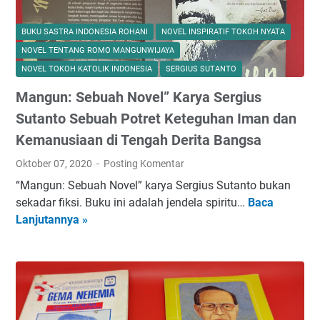
BUKU SASTRA INDONESIA ROHANI
NOVEL INSPIRATIF TOKOH NYATA
NOVEL TENTANG ROMO MANGUNWIJAYA
NOVEL TOKOH KATOLIK INDONESIA
SERGIUS SUTANTO
Mangun: Sebuah Novel” Karya Sergius
Sutanto Sebuah Potret Keteguhan Iman dan
Kemanusiaan di Tengah Derita Bangsa
Oktober 07, 2020
Posting Komentar
“Mangun: Sebuah Novel” karya Sergius Sutanto bukan
sekadar fiksi. Buku ini adalah jendela spiritu…
Baca
M
Lanjutannya »
a
n
g
u
n
: