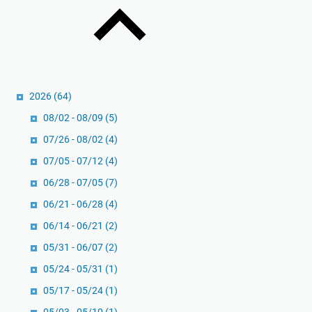
h
i
E
e
C
r
O
h
i
n
a
c
l
n
k
y
n
2026
(64)
C
P
e
h
08/02 - 08/09
(5)
e
l
a
07/26 - 08/02
(4)
r
d
n
07/05 - 07/12
(4)
f
a
g
e
n
:
06/28 - 07/05
(7)
c
M
M
06/21 - 06/28
(4)
t
e
e
06/14 - 06/21
(2)
M
n
m
a
g
05/31 - 06/07
(2)
b
n
h
o
05/24 - 05/31
(1)
o
a
n
05/17 - 05/24
(1)
l
s
g