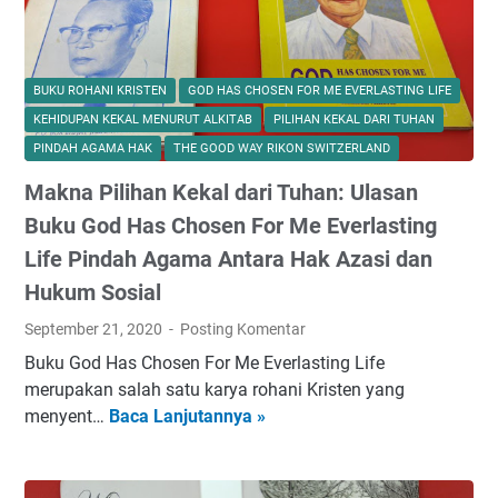
S
e
b
u
BUKU ROHANI KRISTEN
GOD HAS CHOSEN FOR ME EVERLASTING LIFE
a
KEHIDUPAN KEKAL MENURUT ALKITAB
PILIHAN KEKAL DARI TUHAN
h
PINDAH AGAMA HAK
THE GOOD WAY RIKON SWITZERLAND
N
Makna Pilihan Kekal dari Tuhan: Ulasan
o
v
Buku God Has Chosen For Me Everlasting
e
Life Pindah Agama Antara Hak Azasi dan
l
Hukum Sosial
”
K
September 21, 2020
Posting Komentar
a
Buku God Has Chosen For Me Everlasting Life
r
merupakan salah satu karya rohani Kristen yang
y
menyent…
Baca Lanjutannya »
M
a
a
S
k
e