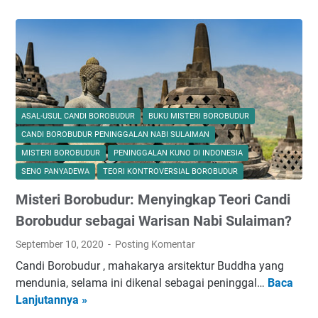
d
a
i
a
a
s
k
n
n
C
a
g
K
h
I
a
e
o
n
n
m
s
j
d
a
e
i
i
ASAL-USUL CANDI BOROBUDUR
BUKU MISTERI BOROBUDUR
n
n
l
P
CANDI BOROBUDUR PENINGGALAN NABI SULAIMAN
u
F
B
y
MISTERI BOROBUDUR
PENINGGALAN KUNO DI INDONESIA
s
o
e
o
SENO PANYADEWA
TEORI KONTROVERSIAL BOROBUDUR
i
r
r
n
a
Misteri Borobudur: Menyingkap Teori Candi
M
t
g
a
e
e
y
Borobudur sebagai Warisan Nabi Sulaiman?
n
E
m
a
d
September 10, 2020
Posting Komentar
v
u
n
i
Candi Borobudur , mahakarya arsitektur Buddha yang
e
B
g
T
mendunia, selama ini dikenal sebagai peninggal…
Baca
r
M
u
,
e
Lanjutannya »
l
i
d
M
n