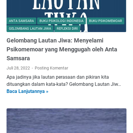
ANTA SAMSARA
BUKU PSIKOLOGI INDONESIA
BUKU PSIKOMEMOAR
GELOMBANG LAUTAN JIWA
REFLEKSI DIRI
Gelombang Lautan Jiwa: Menyelami
Psikomemoar yang Menggugah oleh Anta
Samsara
Juli 28, 2022
Posting Komentar
Apa jadinya jika lautan perasaan dan pikiran kita
dituangkan dalam kata-kata? Gelombang Lautan Jiw…
Baca Lanjutannya »
G
e
l
o
m
b