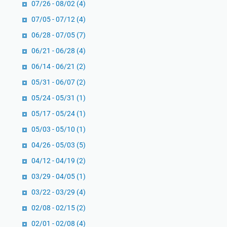
07/26 - 08/02
(4)
s
M
07/05 - 07/12
(4)
e
e
l
n
06/28 - 07/05
(7)
a
g
06/21 - 06/28
(4)
m
g
06/14 - 06/21
(2)
a
u
05/31 - 06/07
(2)
t
g
a
a
05/24 - 05/31
(1)
n
h
05/17 - 05/24
(1)
P
o
05/03 - 05/10
(1)
l
l
a
e
04/26 - 05/03
(5)
n
h
04/12 - 04/19
(2)
e
A
03/29 - 04/05
(1)
t
n
03/22 - 03/29
(4)
B
t
u
a
02/08 - 02/15
(2)
m
S
02/01 - 02/08
(4)