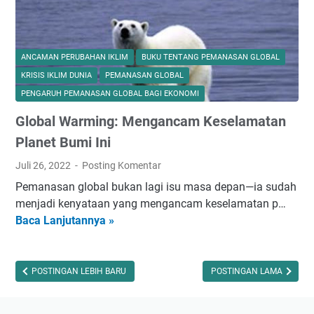
a
n
g
L
ANCAMAN PERUBAHAN IKLIM
BUKU TENTANG PEMANASAN GLOBAL
a
KRISIS IKLIM DUNIA
PEMANASAN GLOBAL
u
PENGARUH PEMANASAN GLOBAL BAGI EKONOMI
t
Global Warming: Mengancam Keselamatan
a
n
Planet Bumi Ini
J
Juli 26, 2022
Posting Komentar
i
Pemanasan global bukan lagi isu masa depan—ia sudah
w
menjadi kenyataan yang mengancam keselamatan p…
a
Baca Lanjutannya »
G
:
l
M
o
e
b
POSTINGAN LEBIH BARU
POSTINGAN LAMA
n
a
y
l
e