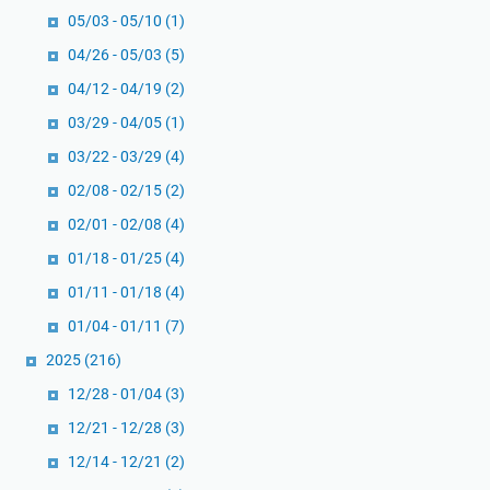
d
r
05/03 - 05/10
(1)
a
a
n
t
04/26 - 05/03
(5)
K
o
04/12 - 04/19
(2)
e
n
03/29 - 04/05
(1)
b
Y
03/22 - 03/29
(4)
a
o
h
g
02/08 - 02/15
(2)
a
y
02/01 - 02/08
(4)
g
a
01/18 - 01/25
(4)
i
k
a
a
01/11 - 01/18
(4)
a
r
01/04 - 01/11
(7)
n
t
2025
(216)
M
a
e
12/28 - 01/04
(3)
d
l
a
12/21 - 12/28
(3)
a
l
12/14 - 12/21
(2)
l
a