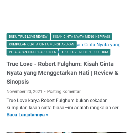
h
n
a
a
d
n
p
w
i
u
i
M
s
c
e
S
BUKU TRUE LOVE REVIEW
KISAH CINTA NYATA MENGINSPIRASI
h
m
t
KUMPULAN CERITA CINTA MENGHARUKAN
&
u
i
PELAJARAN HIDUP DARI CINTA
TRUE LOVE ROBERT FULGHUM
K
l
g
o
True Love - Robert Fulghum: Kisah Cinta
a
m
p
i
a
Nyata yang Menggetarkan Hati | Review &
i
&
B
Sinopsis
:
M
v
R
November 23, 2021
Posting Komentar
e
n
e
n
v
True Love karya Robert Fulghum bukan sekadar
s
j
h
kumpulan kisah cinta biasa—ini adalah rangkaian cer…
e
a
D
Baca Lanjutannya »
T
p
l
i
r
S
a
r
u