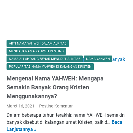
a
g
s
n
t
i
u
g
a
j
h
M
n
a
I
e
M
:
b
n
e
J
u
g
n
e
M
g
ARTI NAMA YAHWEH DALAM ALKITAB
t
j
e
e
MENGAPA NAMA YAHWEH PENTING
a
a
m
t
NAMA ALLAH YANG BENAR MENURUT ALKITAB
NAMA YAHWEH
l
k
p
a
POPULARITAS NAMA YAHWEH DI KALANGAN KRISTEN
K
P
e
r
Mengenal Nama YAHWEH: Mengapa
i
e
n
k
t
j
g
Semakin Banyak Orang Kristen
a
a
u
a
n
Menggunakannya?
a
r
H
Maret 16, 2021
Posting Komentar
n
u
a
g
h
Dalam beberapa tahun terakhir, nama YAHWEH semakin
t
K
i
banyak disebut di kalangan umat Kristen, baik d…
Baca
i
M
e
K
Lanjutannya »
|
e