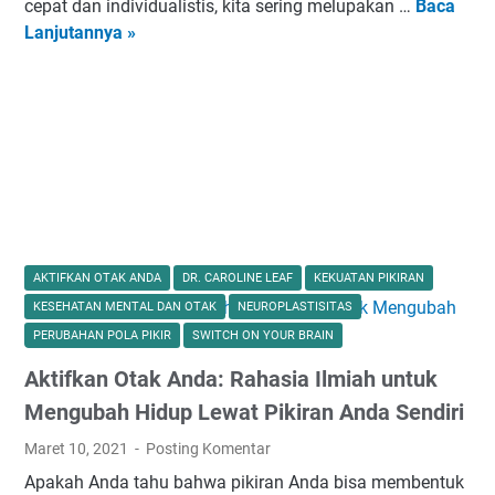
s
O
cepat dan individualistis, kita sering melupakan …
Baca
T
a
p
r
Lanjutannya »
h
s
i
a
e
u
r
n
A
r
a
g
r
a
s
K
t
n
i
r
o
s
i
f
i
s
L
a
t
o
n
e
v
:
AKTIFKAN OTAK ANDA
DR. CAROLINE LEAF
KEKUATAN PIKIRAN
n
i
M
KESEHATAN MENTAL DAN OTAK
NEUROPLASTISITAS
M
n
e
PERUBAHAN POLA PIKIR
SWITCH ON YOUR BRAIN
e
g
n
Aktifkan Otak Anda: Rahasia Ilmiah untuk
n
:
e
g
S
l
Mengubah Hidup Lewat Pikiran Anda Sendiri
g
e
a
Maret 10, 2021
Posting Komentar
u
n
a
Apakah Anda tahu bahwa pikiran Anda bisa membentuk
n
i
h