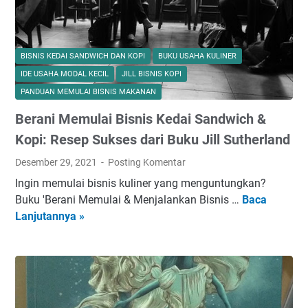
k
s
e
s
BISNIS KEDAI SANDWICH DAN KOPI
BUKU USAHA KULINER
B
IDE USAHA MODAL KECIL
JILL BISNIS KOPI
i
PANDUAN MEMULAI BISNIS MAKANAN
s
Berani Memulai Bisnis Kedai Sandwich &
n
i
Kopi: Resep Sukses dari Buku Jill Sutherland
s
Desember 29, 2021
Posting Komentar
R
Ingin memulai bisnis kuliner yang menguntungkan?
u
Buku 'Berani Memulai & Menjalankan Bisnis …
Baca
B
m
Lanjutannya »
e
a
r
h
a
a
n
n
i
a
M
l