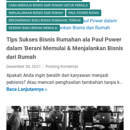
CARA MEMULAI BISNIS DARI RUMAH UNTUK PEMULA
MENJALANKAN BISNIS DARI RUMAH
PAUL POWER BISNIS
REKOMENDASI BUKU BISNIS RUMAHAN TERBAIK
RESENSI BUKU BERANI MEMULAI
Tips Sukses Bisnis Rumahan ala Paul Power
dalam 'Berani Memulai & Menjalankan Bisnis
dari Rumah
Desember 30, 2021
Posting Komentar
Apakah Anda ingin beralih dari karyawan menjadi
pebisnis? Atau mencari penghasilan tambahan tanpa k…
Baca Lanjutannya »
T
i
p
s
S
u