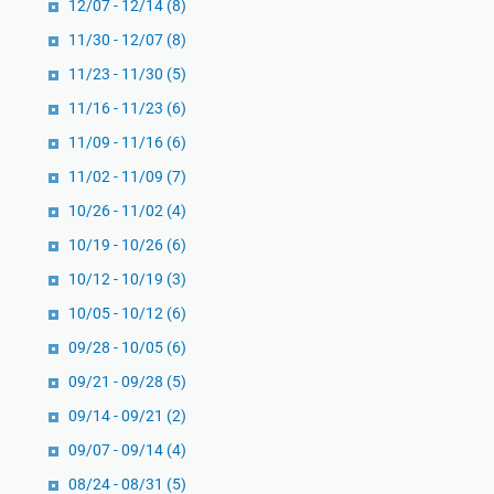
12/07 - 12/14
(8)
u
m
i
L
11/30 - 12/07
(8)
M
e
11/23 - 11/30
(5)
e
n
11/16 - 11/23
(6)
m
s
b
a
11/09 - 11/16
(6)
e
S
11/02 - 11/09
(7)
r
o
10/26 - 11/02
(4)
i
s
10/19 - 10/26
(6)
i
o
10/12 - 10/19
(3)
-
10/05 - 10/12
(6)
F
09/28 - 10/05
(6)
e
n
09/21 - 09/28
(5)
o
09/14 - 09/21
(2)
m
09/07 - 09/14
(4)
e
08/24 - 08/31
(5)
n