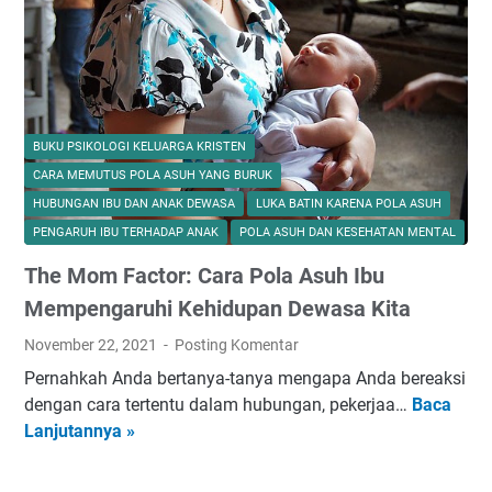
u
n
i
e
k
k
:
L
s
a
J
o
e
n
e
v
s
B
l
e
d
i
a
-
BUKU PSIKOLOGI KELUARGA KRISTEN
a
s
j
R
CARA MEMUTUS POLA ASUH YANG BURUK
r
n
a
o
HUBUNGAN IBU DAN ANAK DEWASA
LUKA BATIN KARENA POLA ASUH
i
i
h
b
PENGARUH IBU TERHADAP ANAK
POLA ASUH DAN KESEHATAN MENTAL
B
s
J
e
u
d
i
The Mom Factor: Cara Pola Asuh Ibu
r
k
a
w
t
Mempengaruhi Kehidupan Dewasa Kita
u
r
a
F
November 22, 2021
Posting Komentar
J
i
D
u
i
R
u
Pernahkah Anda bertanya-tanya mengapa Anda bereaksi
l
l
u
a
dengan cara tertentu dalam hubungan, pekerjaa…
Baca
T
g
l
m
S
Lanjutannya »
h
h
S
a
e
e
u
u
h
n
M
m