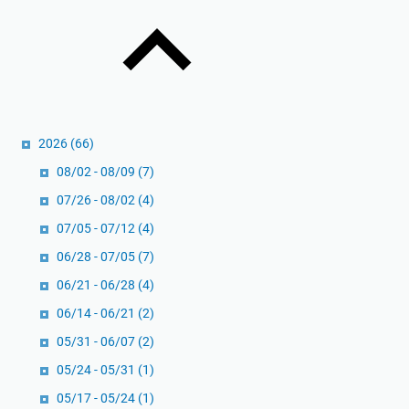
k
:
g
i
R
a
r
a
b
a
h
d
n
a
i
A
s
a
n
2026
(66)
i
n
d
a
A
08/02 - 08/09
(7)
a
K
b
07/26 - 08/02
(4)
S
e
d
07/05 - 07/12
(4)
e
m
i
n
a
d
06/28 - 07/05
(7)
d
k
a
06/21 - 06/28
(4)
i
m
l
06/14 - 06/21
(2)
r
u
e
i
05/31 - 06/07
(2)
r
m
a
K
05/24 - 05/31
(1)
n
e
05/17 - 05/24
(1)