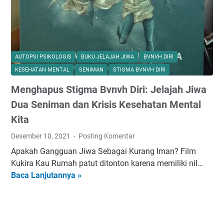
e
a
m
P
u
a
l
u
a
l
AUTOPSI PSIKOLOGIS
BUKU JELAJAH JIWA
BVNVH DIRI
i
P
KESEHATAN MENTAL
SENIMAN
STIGMA BVNVH DIRI
B
o
Menghapus Stigma Bvnvh Diri: Jelajah Jiwa
i
w
s
e
Dua Seniman dan Krisis Kesehatan Mental
n
r
Kita
i
d
Desember 10, 2021
Posting Komentar
s
a
K
l
Apakah Gangguan Jiwa Sebagai Kurang Iman? Film
e
a
Kukira Kau Rumah patut ditonton karena memiliki nil…
d
m
Baca Lanjutannya »
M
a
'
e
i
B
n
S
e
g
a
r