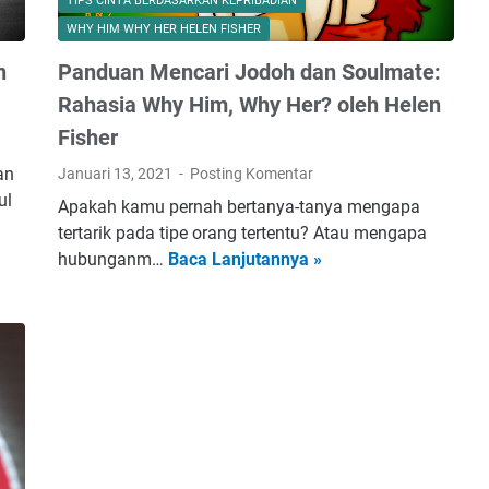
TIPS CINTA BERDASARKAN KEPRIBADIAN
P
WHY HIM WHY HER HELEN FISHER
e
n
Panduan Mencari Jodoh dan Soulmate:
t
a
Rahasia Why Him, Why Her? oleh Helen
K
Fisher
e
an
Januari 13, 2021
Posting Komentar
b
ul
a
Apakah kamu pernah bertanya-tanya mengapa
h
tertarik pada tipe orang tertentu? Atau mengapa
a
hubunganm…
Baca Lanjutannya »
P
g
a
i
n
a
d
a
u
n
a
D
n
u
M
n
e