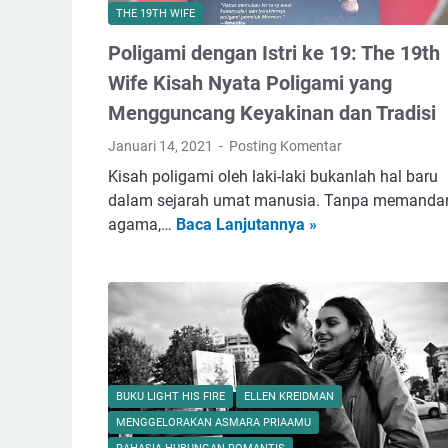
THE 19TH WIFE
Poligami dengan Istri ke 19: The 19th
Wife Kisah Nyata Poligami yang
Mengguncang Keyakinan dan Tradisi
Januari 14, 2021
Posting Komentar
Kisah poligami oleh laki-laki bukanlah hal baru
dalam sejarah umat manusia. Tanpa memanda
agama,…
Baca Lanjutannya »
P
o
l
i
g
a
m
i
BUKU LIGHT HIS FIRE
ELLEN KREIDMAN
d
MENGGELORAKAN ASMARA PRIAAMU
e