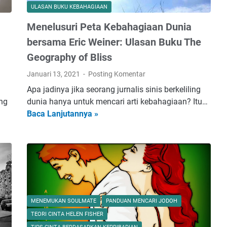
ULASAN BUKU KEBAHAGIAAN
Menelusuri Peta Kebahagiaan Dunia
bersama Eric Weiner: Ulasan Buku The
Geography of Bliss
Januari 13, 2021
Posting Komentar
Apa jadinya jika seorang jurnalis sinis berkeliling
ng
dunia hanya untuk mencari arti kebahagiaan? Itu…
Baca Lanjutannya »
M
e
n
e
l
u
s
u
MENEMUKAN SOULMATE
PANDUAN MENCARI JODOH
r
TEORI CINTA HELEN FISHER
i