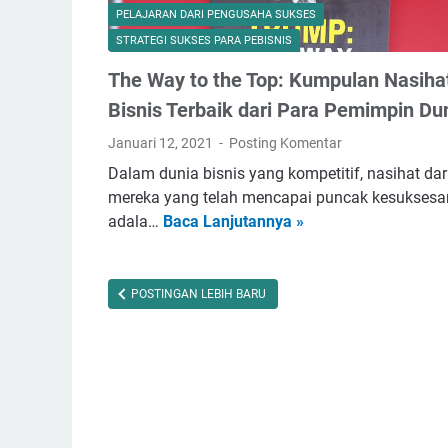
r
9
PELAJARAN DARI PENGUSAHA SUKSES
e
t
STRATEGI SUKSES PARA PEBISNIS
:
h
R
W
The Way to the Top: Kumpulan Nasiha
a
i
Bisnis Terbaik dari Para Pemimpin Du
h
f
Januari 12, 2021
Posting Komentar
a
e
s
K
Dalam dunia bisnis yang kompetitif, nasihat dar
i
i
mereka yang telah mencapai puncak kesuksesa
a
s
adala…
Baca Lanjutannya »
T
M
a
h
e
h
e
n
N
W
POSTINGAN LEBIH BARU
g
y
a
g
a
y
e
t
t
l
a
o
o
P
t
r
o
h