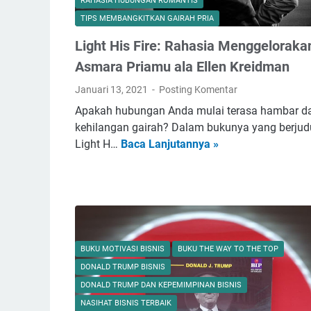
RAHASIA HUBUNGAN ROMANTIS
n
TIPS MEMBANGKITKAN GAIRAH PRIA
g
Light His Fire: Rahasia Menggeloraka
a
n
Asmara Priamu ala Ellen Kreidman
I
Januari 13, 2021
Posting Komentar
s
Apakah hubungan Anda mulai terasa hambar d
t
kehilangan gairah? Dalam bukunya yang berjud
r
Light H…
Baca Lanjutannya »
L
i
i
k
g
e
h
1
t
9
H
:
i
T
BUKU MOTIVASI BISNIS
BUKU THE WAY TO THE TOP
s
h
DONALD TRUMP BISNIS
F
e
DONALD TRUMP DAN KEPEMIMPINAN BISNIS
i
1
NASIHAT BISNIS TERBAIK