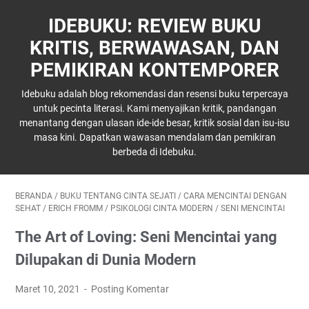
IDEBUKU: REVIEW BUKU
KRITIS, BERWAWASAN, DAN
PEMIKIRAN KONTEMPORER
Idebuku adalah blog rekomendasi dan resensi buku terpercaya
untuk pecinta literasi. Kami menyajikan kritik, pandangan
menantang dengan ulasan ide-ide besar, kritik sosial dan isu-isu
masa kini. Dapatkan wawasan mendalam dan pemikiran
berbeda di Idebuku.
BERANDA
/
BUKU TENTANG CINTA SEJATI
/
CARA MENCINTAI DENGAN
SEHAT
/
ERICH FROMM
/
PSIKOLOGI CINTA MODERN
/
SENI MENCINTAI
The Art of Loving: Seni Mencintai yang
Dilupakan di Dunia Modern
Maret 10, 2021
Posting Komentar