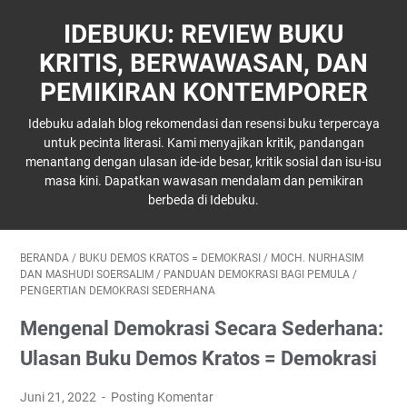
IDEBUKU: REVIEW BUKU
KRITIS, BERWAWASAN, DAN
PEMIKIRAN KONTEMPORER
Idebuku adalah blog rekomendasi dan resensi buku terpercaya
untuk pecinta literasi. Kami menyajikan kritik, pandangan
menantang dengan ulasan ide-ide besar, kritik sosial dan isu-isu
masa kini. Dapatkan wawasan mendalam dan pemikiran
berbeda di Idebuku.
BERANDA
/
BUKU DEMOS KRATOS = DEMOKRASI
/
MOCH. NURHASIM
DAN MASHUDI SOERSALIM
/
PANDUAN DEMOKRASI BAGI PEMULA
/
PENGERTIAN DEMOKRASI SEDERHANA
Mengenal Demokrasi Secara Sederhana:
Ulasan Buku Demos Kratos = Demokrasi
Juni 21, 2022
Posting Komentar