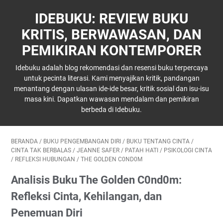
IDEBUKU: REVIEW BUKU
KRITIS, BERWAWASAN, DAN
PEMIKIRAN KONTEMPORER
Idebuku adalah blog rekomendasi dan resensi buku terpercaya
untuk pecinta literasi. Kami menyajikan kritik, pandangan
menantang dengan ulasan ide-ide besar, kritik sosial dan isu-isu
masa kini. Dapatkan wawasan mendalam dan pemikiran
berbeda di Idebuku.
BERANDA
/
BUKU PENGEMBANGAN DIRI
/
BUKU TENTANG CINTA
/
CINTA TAK BERBALAS
/
JEANNE SAFER
/
PATAH HATI
/
PSIKOLOGI CINTA
/
REFLEKSI HUBUNGAN
/
THE GOLDEN C0ND0M
Analisis Buku The Golden C0nd0m:
Refleksi Cinta, Kehilangan, dan
Penemuan Diri