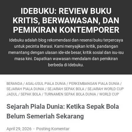
IDEBUKU: REVIEW BUKU
KRITIS, BERWAWASAN, DAN
PEMIKIRAN KONTEMPORER
Idebuku adalah blog rekomendasi dan resensi buku terpercaya
untuk pecinta literasi. Kami menyajikan kritik, pandangan
menantang dengan ulasan ide-ide besar, kritik sosial dan isu-isu
masa kini. Dapatkan wawasan mendalam dan pemikiran
berbeda di Idebuku.
BERANDA
/
ASAL-USUL PIALA DUNIA
/
PERKEMBANGAN PIALA DUNIA
/
SEJARAH PIALA DUNIA
/
SEJARAH SEPAK BOLA
/
SEJARAH WORLD CUP
JADUL
/
SEPAK BOLA
/
TURNAMEN SEPAK BOLA DUNIA
/
WORLD CUP
Sejarah Piala Dunia: Ketika Sepak Bola
Belum Semeriah Sekarang
April 29, 2026
Posting Komentar